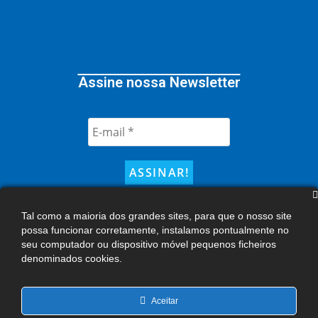
Assine nossa Newsletter
Tal como a maioria dos grandes sites, para que o nosso site
possa funcionar corretamente, instalamos pontualmente no
seu computador ou dispositivo móvel pequenos ficheiros
denominados cookies.
Todos os direitos reservados © 2026. Centro de Apredizagem Metódica
Profissionalizante. CNPJ 46.400.776/0001-08. O uso de seu conteúdo por
terceiros só poderá ser feito nos termos desta licença ou mediante
Aceitar
autorização expressa do Camp. Qualquer conteúdo de autoria de terceiros,